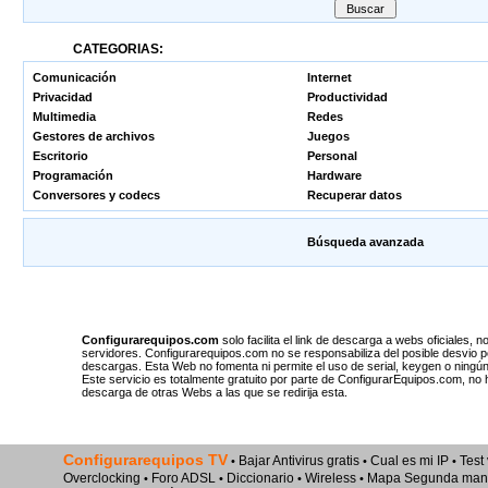
CATEGORIAS:
Comunicación
Internet
Privacidad
Productividad
Multimedia
Redes
Gestores de archivos
Juegos
Escritorio
Personal
Programación
Hardware
Conversores y codecs
Recuperar datos
Búsqueda avanzada
Configurarequipos.com
solo facilita el link de descarga a webs oficiales
servidores. Configurarequipos.com no se responsabiliza del posible desvio p
descargas. Esta Web no fomenta ni permite el uso de serial, keygen o ningún
Este servicio es totalmente gratuito por parte de ConfigurarEquipos.com, no
descarga de otras Webs a las que se redirija esta.
Configurarequipos TV
Bajar Antivirus gratis
Cual es mi IP
Test
•
•
•
Overclocking
Foro ADSL
Diccionario
Wireless
Mapa Segunda man
•
•
•
•