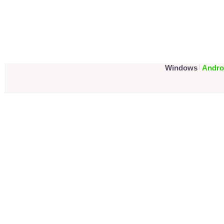
Portada
Foro Ayuda
Tuto
Windows
|
Andro