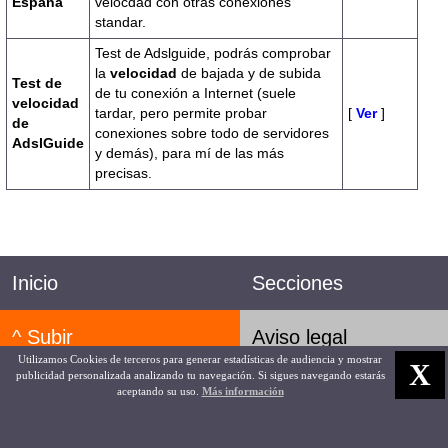
España
velocdad con otras conexiones
standar.
Test de Adslguide, podrás comprobar
la
velocidad
de bajada y de subida
Test de
de tu conexión a Internet (suele
velocidad
tardar, pero permite probar
[
Ver
]
de
conexiones sobre todo de servidores
AdslGuide
y demás), para mí de las más
precisas.
Inicio
Secciones
^ Subir
Aviso legal
Utilizamos Cookies de terceros para generar estadísticas de audiencia y mostrar
X
publicidad personalizada analizando tu navegación. Si sigues navegando estarás
Política Privacidad
aceptando su uso.
Más información
Configurarequipos
09 Agosto 2026