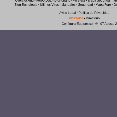
Overclocking
Foro ADSL
Diccionario
Wireless
Mapa Segunda man
•
•
•
•
Blog Tecnología
Últimos Virus
Manuales
Seguridad
Mapa Foro
Or
•
•
•
•
•
Aviso Legal
Politica de Privacidad
•
Directorio
PORTADA
•
ConfigurarEquipos.com®
- 07 Agosto 