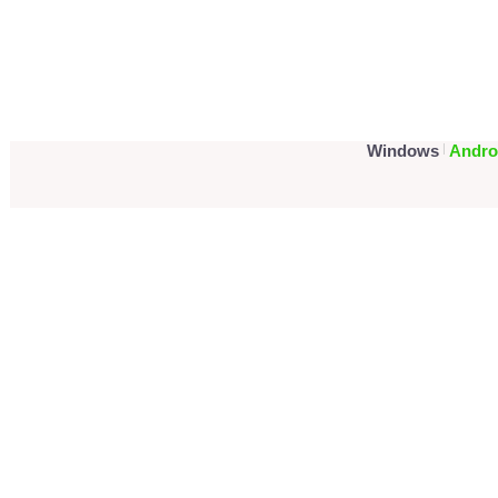
Portada
Foro Ayuda
Tuto
Windows
|
Andro