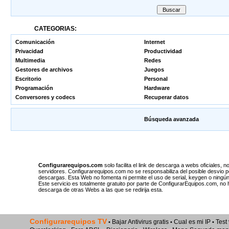
CATEGORIAS:
Comunicación
Internet
Privacidad
Productividad
Multimedia
Redes
Gestores de archivos
Juegos
Escritorio
Personal
Programación
Hardware
Conversores y codecs
Recuperar datos
Búsqueda avanzada
Configurarequipos.com
solo facilita el link de descarga a webs oficiales
servidores. Configurarequipos.com no se responsabiliza del posible desvio p
descargas. Esta Web no fomenta ni permite el uso de serial, keygen o ningún
Este servicio es totalmente gratuito por parte de ConfigurarEquipos.com, no
descarga de otras Webs a las que se redirija esta.
Configurarequipos TV
Bajar Antivirus gratis
Cual es mi IP
Test
•
•
•