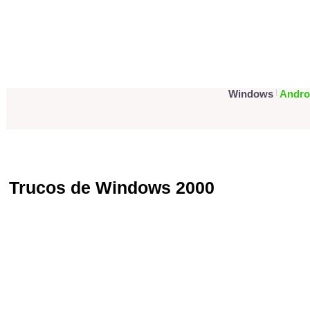
Portada
Foro Ayuda
Tuto
Windows
|
Andro
PORTADA
•
Trucos de Informática
>>
Trucos de Windows 2000
Trucos de Windows 2000