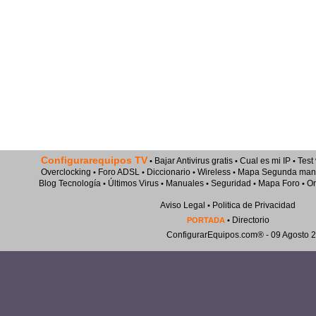
Configurarequipos TV
Bajar Antivirus gratis
Cual es mi IP
Test
•
•
•
Overclocking
Foro ADSL
Diccionario
Wireless
Mapa Segunda man
•
•
•
•
Blog Tecnología
Últimos Virus
Manuales
Seguridad
Mapa Foro
Or
•
•
•
•
•
Aviso Legal
Politica de Privacidad
•
Directorio
PORTADA
•
ConfigurarEquipos.com®
- 09 Agosto 