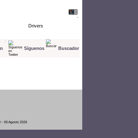
-
nología
Drivers
Videos
|
an
Síguenos
Buscador
® - 06 Agosto 2026