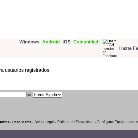
Foro Ayuda
Tutoriales
Programas
Blog Tec
Windows
|
Android
|
iOS
|
Comunidad
|
Hazte F
ra usuarios registrados.
en
Aviso Legal
Politica de Privacidad
ConfigurarEquipos.com
untas
•
Respuestas
•
•
•